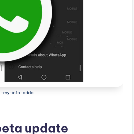
p-my-info-adda
eta update