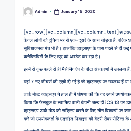
e
January 16, 2020
Admin
Posted
d
by
g
[vc_row][vc_column][vc_column_text]व्हाट्सएप हमारे दै
केवल लोगों को दुनिया भर से एक-दूसरे के साथ जोड़ता है, बल्कि 
e
सुविधाजनक मंच भी है। हालांकि व्हाट्सएप के पास पहले से ही कई
H
कनेक्टिविटी के लिए खुद को अपडेट कर रहा है।
u
इनमें से कुछ पहले से ही मैसेजिंग ऐप के बीटा संस्करणों में उपलब्ध
b
यहां 7 नए फीचर्स की सूची दी गई है जो व्हाट्सएप पर उपलब्ध हैं या 
|
डार्क मोड: व्हाट्सएप ने हाल ही में घोषणा की कि वह अपने उपयो
L
किया कि फेसबुक के स्वामित्व वाली कंपनी जल्द ही iOS 13 पर ड
व्हाट्सएप डार्क मोड को सक्रिय करने के लिए तीन विकल्पों पर काम
a
करें जो उपयोगकर्ता के एंड्रॉइड डिवाइस की बैटरी सेवर सेटिंग्स 
t