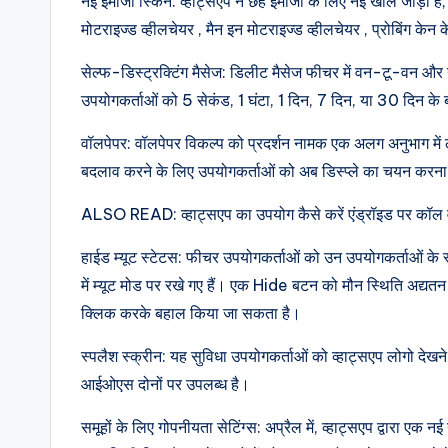
नई इमोजी स्किन: व्हाट्सएप ने छह इमोजी के लिए नई खाल जोड़ी है, जि
e
मोटराइज्ड व्हीलचेयर , मैन इन मोटराइज्ड व्हीलचेयर , प्रोबिंग केन
s
सेल्फ-डिस्ट्रक्टिंग मैसेज: डिलीट मैसेज फीचर में वन-टू-वन 
उपयोगकर्ताओं को 5 सेकंड, 1 घंटा, 1 दिन, 7 दिन, या 30 दिन के 
t
वॉलपेपर: वॉलपेपर विकल्प को प्रदर्शन नामक एक अलग अनुभाग में ल
U
बदलाव करने के लिए उपयोगकर्ताओं को अब डिस्प्ले का चयन करना
p
ALSO READ: व्हाट्सएप का उपयोग कैसे करें एंड्रॉइड पर कॉल 
d
हाईड म्यूट स्टेटस: फीचर उपयोगकर्ताओं को उन उपयोगकर्ताओं के स
a
में म्यूट मोड पर रखे गए हैं। एक Hide बटन को मौन स्थिति अद्यत
क्लिक करके बहाल किया जा सकता है।
t
स्पलैश स्क्रीन: यह सुविधा उपयोगकर्ताओं को व्हाट्सएप लोगो देखने
e
आईओएस दोनों पर उपलब्ध है।
s
समूहों के लिए गोपनीयता सेटिंग्स: अप्रैल में, व्हाट्सएप द्वारा ए