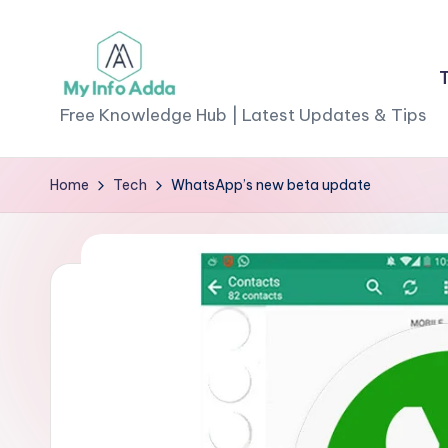
Skip
to
M
content
Free Knowledge Hub | Latest Updates & Tips
yI
Home
Tech
WhatsApp’s new beta update
n
f
o
A
d
d