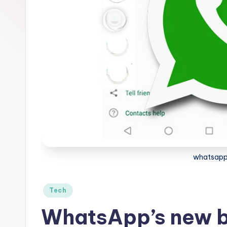
a
-
F
r
e
e
K
n
whatsap
o
Posted
w
Tech
in
WhatsApp’s new b
l